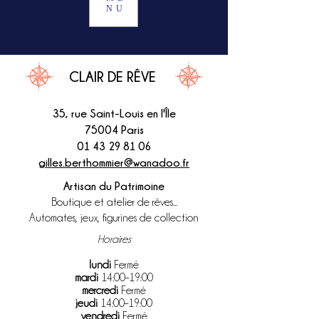
NU
CLAIR DE RÊVE
35, rue Saint-Louis en l'Île
75004 Paris
01 43 29 81 06
gilles.berthommier@wanadoo.fr
Artisan du Patrimoine
Boutique et atelier de rêves...
Automates, jeux, figurines de collection
Horaires
lundi
Fermé
mardi
14:00–19:00
mercredi
Fermé
jeudi
14:00–19:00
vendredi
Fermé