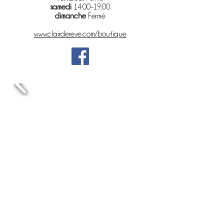
samedi
14:00–19:00
dimanche
Fermé
www.clairdereve.com/boutique
Au Fil de l'Eau - Association loi 1901 - Tous droits