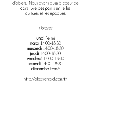
d’objets. Nous avons aussi à coeur de
construire des ponts entre les
cultures et les époques.
Horaires
lundi
Fermé
mardi
14:00–18:30
mercredi
14:00–18:30
jeudi
14:00–18:30
vendredi
14:00–18:30
samedi
14:00–18:30
dimanche
Fermé
http://alexisrenard.com/fr/