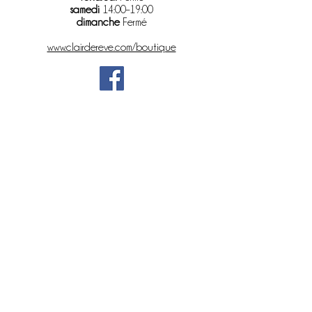
samedi
14:00–19:00
dimanche
Fermé
www.clairdereve.com/boutique
Au Fil de l'Eau - Association loi 1901 - All rights reserved,