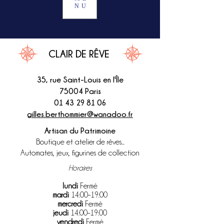
NU
CLAIR DE RÊVE
35, rue Saint-Louis en l'Île
75004 Paris
01 43 29 81 06
gilles.berthommier@wanadoo.fr
Artisan du Patrimoine
Boutique et atelier de rêves...
Automates, jeux, figurines de collection
Horaires
lundi
Fermé
mardi
14:00–19:00
mercredi
Fermé
jeudi
14:00–19:00
vendredi
Fermé