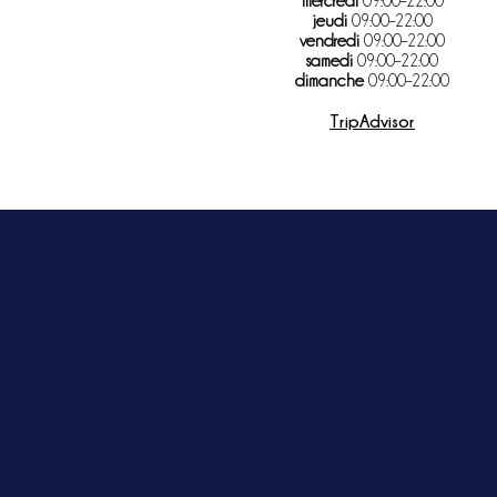
mercredi
09:00–22:00
jeudi
09:00–22:00
vendredi
09:00–22:00
samedi
09:00–22:00
dimanche
09:00–22:00
TripAdvisor