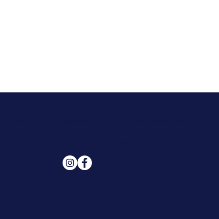
Au Fil de l'Eau - Association loi 1901 - All rights reserved, Paris 2020
90, rue Saint-Louis en l'Île 75004 Paris
design by Agence Fabian Fischer, Paris