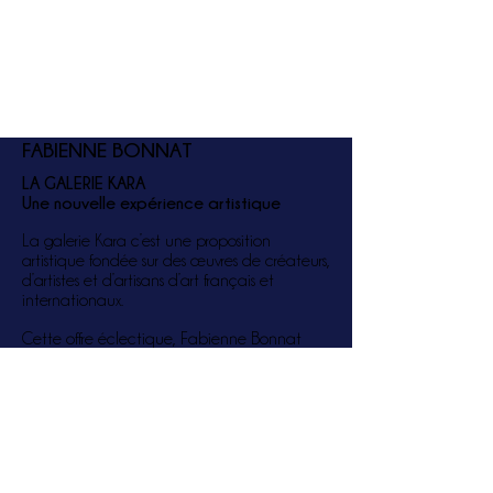
FABIENNE BONNAT
LA GALERIE KARA
Une nouvelle expérience artistique
La galerie Kara c’est une proposition
artistique fondée sur des œuvres de créateurs,
d’artistes et d’artisans d’art français et
internationaux.
Cette offre éclectique, Fabienne Bonnat
l’exprime dans les domaines de la céramique
contemporaine, de la bijouterie unique,
dans celui si particulier et vivant de l’art
himalayen ou encore dans une diversité
d’autres médiums et techniques
(photographie, textiles, œuvres sur papier,
peinture sur verre, verre thermoformé…).